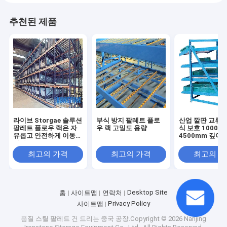
추천된 제품
라이브 Storgae 솔루션
부식 방지 팔레트 플로
산업 깔판 교류 
팔레트 플로우 랙은 자
우 랙 고밀도 용량
식 보호 1000-
유롭고 안전하게 이동합
4500mm 깊이
니다.
최고의 가격
최고의 가격
최고의 
Desktop Site
홈
사이트맵
연락처
Privacy Policy
사이트맵
품질
스틸 팔레트 건 드리는
중국 공장.Copyright © 2026 Nanjing