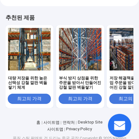
추천된 제품
대량 저장을 위한 높은
부식 방지 상점을 위한
저장 해결책을 위
선택성 강철 깔판 벽돌
주문을 받아서 만들어진
업 주문을 받아서
쌓기 체계
강철 깔판 벽돌쌓기
어진 강철 깔판 
기 체계
최고의 가격
최고의 가격
최고의 
Desktop Site
홈
사이트맵
연락처
Privacy Policy
사이트맵
품질
스틸 팔레트 건 드리는
중국 공장.Copyright © 2025 Nanjing