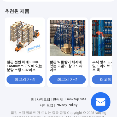
추천된 제품
깔판 선반 체계 3000-
깔판 벽돌쌓기 체계에
부식 방지 드라이
14500mm 고도에 있는
있는 고밀도 창고 드라
및 드라이브 스루
분말 코팅 드라이브
이브
트 랙
최고의 가격
최고의 가격
최고의 
Desktop Site
홈
사이트맵
연락처
Privacy Policy
사이트맵
품질
스틸 팔레트 건 드리는
중국 공장.Copyright © 2025 Nanjing