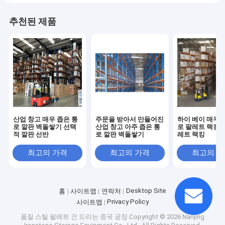
추천된 제품
산업 창고 매우 좁은 통
주문을 받아서 만들어진
하이 베이 매우 
로 깔판 벽돌쌓기 선택
산업 창고 아주 좁은 통
로 팔레트 랙킹 V
적 깔판 선반
로 깔판 벽돌쌓기
레트 랙킹
최고의 가격
최고의 가격
최고의 
Desktop Site
홈
사이트맵
연락처
Privacy Policy
사이트맵
품질
스틸 팔레트 건 드리는
중국 공장.Copyright © 2026 Nanjing