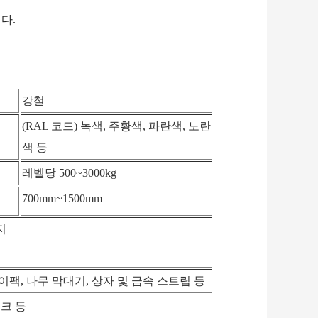
다.
강철
(RAL 코드) 녹색, 주황색, 파란색, 노란
색 등
레벨당 500~3000kg
700mm~1500mm
지
이팩, 나무 막대기, 상자 및 금속 스트립 등
데크 등