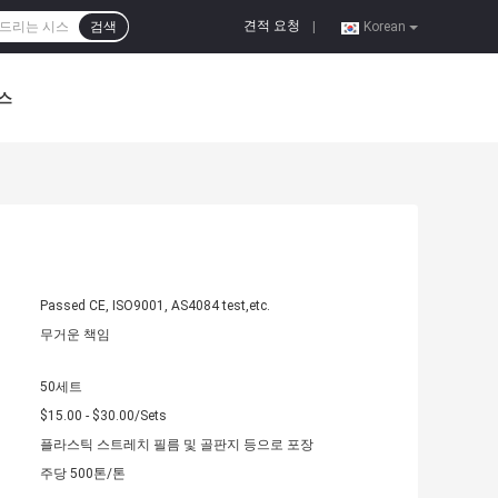
견적 요청
검색
|
Korean
스
Passed CE, ISO9001, AS4084 test,etc.
무거운 책임
50세트
$15.00 - $30.00/Sets
플라스틱 스트레치 필름 및 골판지 등으로 포장
주당 500톤/톤