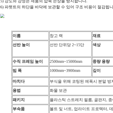
5) 강도와 강성은 제품의 압축 손상을 방지합니다.
6) 파렛트의 하단을 바닥에 보관할 수 있어 구조 비용이 절감됩니
이름
창고 랙
재료
선반 높이
선반 단위당 2~15단
색상
수직 프레임 높이
2500mm~15000mm
중량 용량
빔 폭
1000mm~3900mm
깊이
마치다
부식을 위해 코팅된 에폭시 분말
방
용법
화물 보관
패키지
플라스틱 스트레치 필름, 골판지, 종
부속품
볼트 및 너트, 업라이트 프로텍터, 