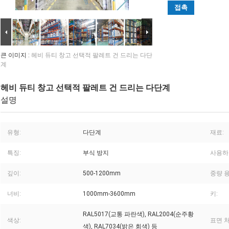
접촉
큰 이미지 :
헤비 듀티 창고 선택적 팔레트 건 드리는 다단
계
헤비 듀티 창고 선택적 팔레트 건 드리는 다단계
설명
유형:
다단계
재료:
특징:
부식 방지
사용하
깊이:
500-1200mm
중량 용
너비:
1000mm-3600mm
키:
RAL5017(교통 파란색), RAL2004(순주황
색상:
표면 처
색), RAL7034(밝은 회색) 등