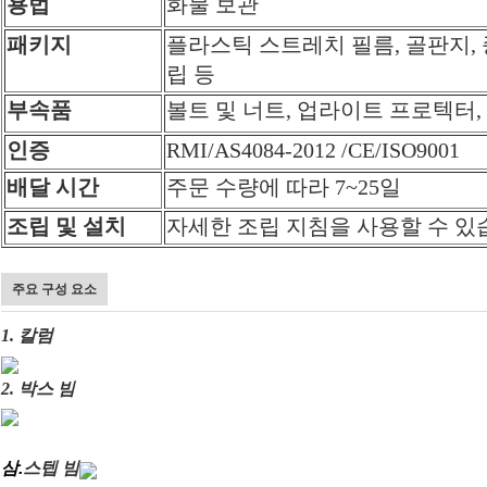
용법
화물 보관
패키지
플라스틱 스트레치 필름, 골판지, 
립 등
부속품
볼트 및 너트, 업라이트 프로텍터,
인증
RMI/AS4084-2012 /CE/ISO9001
배달 시간
주문 수량에 따라 7~25일
조립 및 설치
자세한 조립 지침을 사용할 수 있
주요 구성 요소
1. 칼럼
2. 박스 빔
삼.
스텝 빔