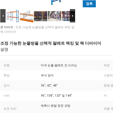
접촉
큰 이미지 :
조정 가능한 눈물방울 선택적 팔레트 랙킹 및
랙 디바이더
조정 가능한 눈물방울 선택적 팔레트 랙킹 및 랙 디바이더
설명
유형:
미국 눈물 팔레트 건 드리는
재료:
특징:
부식 방지
사용하
깊이:
36", 42", 48"
중량 용
너비:
96", 108", 120" 및 144"
키:
에폭시 분말 정전 코팅
표면 처리:
제품 색