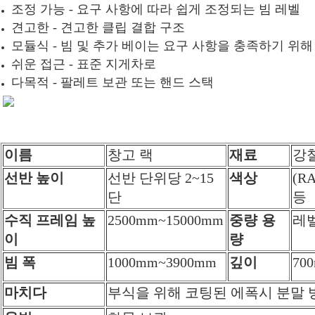
조정 가능 - 요구 사항에 따라 쉽게 조정되는 빔 레벨
견고한 - 견고한 클립 결합 구조
모듈식 - 빔 및 추가 베이는 요구 사항을 충족하기 위
쉬운 접근 - 표준 지게차로
다목적 - 팔레트 보관 또는 핸드 스택
이름
창고 랙
재료
강
선반 높이
선반 단위당 2~15
색상
(R
단
등
수직 프레임 높
2500mm~15000mm
중량 용
레벨
이
량
빔 폭
1000mm~3900mm
깊이
70
마치다
부식을 위해 코팅된 에폭시 분말