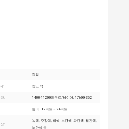
강철
다:
창고 랙
량:
1400-11200파운드/레이어, 17600-352
높이 : 12피트 ~ 24피트
녹색, 주황색, 회색, 노란색, 파란색, 빨간색,
상:
노란색 등.