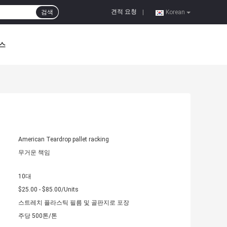
견적 요청
검색
|
Korean
스
American Teardrop pallet racking
무거운 책임
10대
$25.00 - $85.00/Units
스트레치 플라스틱 필름 및 골판지로 포장
주당 500톤/톤